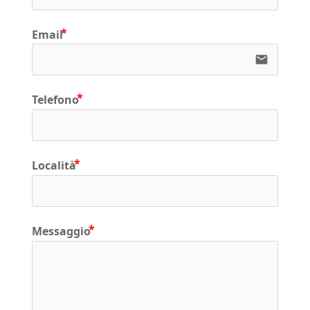
Email
email
Telefono
Località
Messaggio